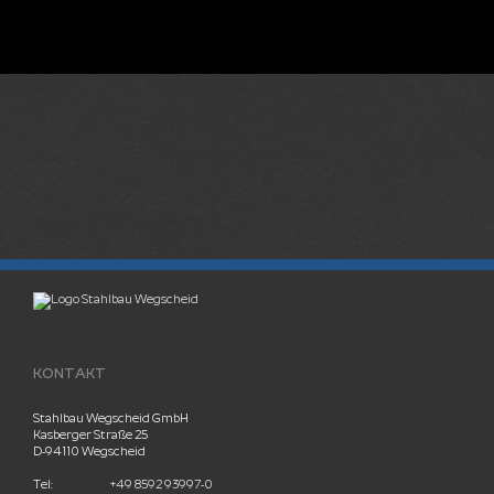
KONTAKT
Stahlbau Wegscheid GmbH
Kasberger Straße 25
D-94110 Wegscheid
Tel:
+49 8592 93997-0